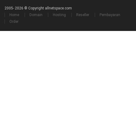
2005-
2026 © Copyright allnetspace.com
Home
Domain
Hosting
Reseller
Pembayaran
Order