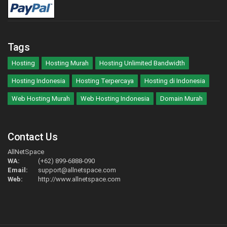
Tags
Hosting
Hosting Murah
Hosting Unlimited Bandwidth
Hosting Indonesia
Hosting Terpercaya
Hosting di Indonesia
Web Hosting Murah
Web Hosting Indonesia
Domain Murah
Contact Us
AllNetSpace
WA:
(+62) 899-6888-090
Email:
support@allnetspace.com
Web:
http://www.allnetspace.com