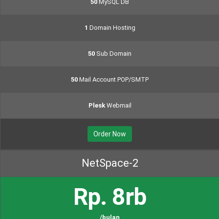
50
MySQL DB
1
Domain Hosting
50
Sub Domain
50
Mail Account POP/SMTP
Plesk
Webmail
Order Now
NetSpace-2
Rp. 8rb
/bulan