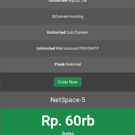
Unlimited
MySQL DB
3
Domain Hosting
Unlimited
Sub Domain
Unlimited
Mail Account POP/SMTP
Plesk
Webmail
Order Now
NetSpace-5
Rp. 60rb
/bulan