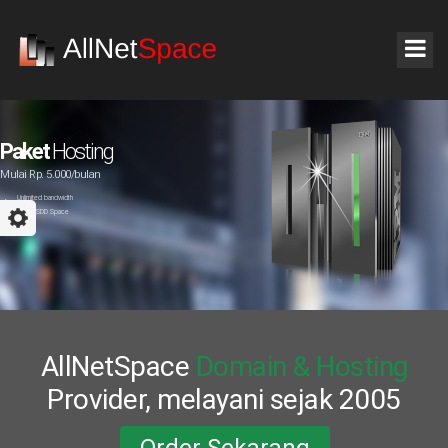
Paket
Hosting
Mulai Rp. 5.000/bulan
Unlimited bandwidth
75MB SDD Space
Plesk
AllNetSpace
Domain & Hosting
Provider, melayani sejak 2005